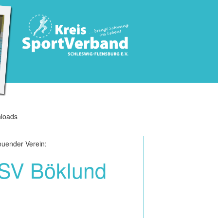
loads
euender Verein:
SV Böklund